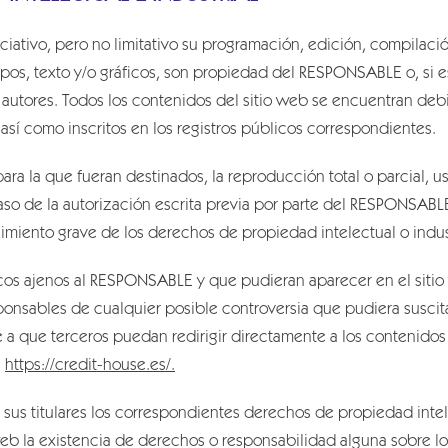
unciativo, pero no limitativo su programación, edición, compila
ipos, texto y/o gráficos, son propiedad del RESPONSABLE o, si e
s autores. Todos los contenidos del sitio web se encuentran de
 así como inscritos en los registros públicos correspondientes.
ra la que fueran destinados, la reproducción total o parcial, us
aso de la autorización escrita previa por parte del RESPONSABL
miento grave de los derechos de propiedad intelectual o industr
ficos ajenos al RESPONSABLE y que pudieran aparecer en el siti
ponsables de cualquier posible controversia que pudiera suscita
que terceros puedan redirigir directamente a los contenidos 
e
https://credit-house.es/.
us titulares los correspondientes derechos de propiedad intele
 web la existencia de derechos o responsabilidad alguna sobre