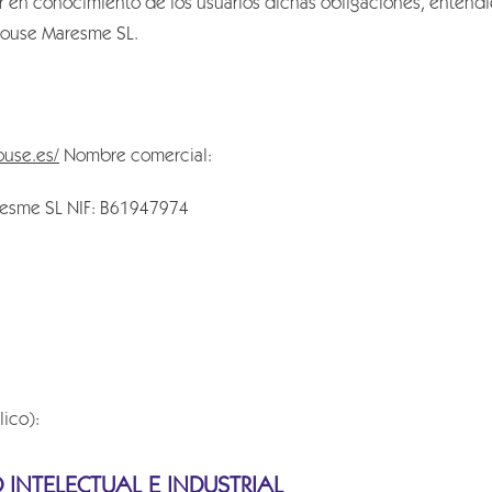
er en conocimiento de los usuarios dichas obligaciones, entend
nhouse Maresme SL.
ouse.es/
Nombre comercial:
resme SL NIF: B61947974
lico):
 INTELECTUAL E INDUSTRIAL